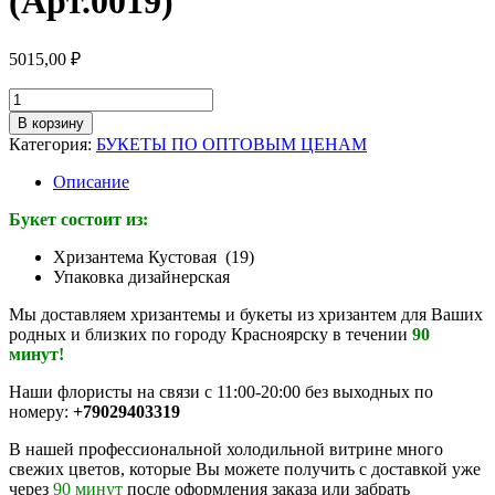
(Арт.0019)
5015,00
₽
Количество
товара
В корзину
Букет
Категория:
БУКЕТЫ ПО ОПТОВЫМ ЦЕНАМ
из
кустовой
Описание
хризантемы
ромашки
Букет состоит из:
(21
шт)
Хризантема Кустовая (19)
(Арт.0019)
Упаковка дизайнерская
Мы доставляем хризантемы и букеты из хризантем для Ваших
родных и близких по городу Красноярску в течении
90
минут!
Наши флористы на связи с 11:00-20:00 без выходных по
номеру:
+79029403319
В нашей профессиональной холодильной витрине много
свежих цветов, которые Вы можете получить с доставкой уже
через
90 минут
после оформления заказа или забрать