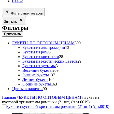
0,00
₽
Фильтрация товаров
Закрыть
Фильтры
Применить
300
БУКЕТЫ ПО ОПТОВЫМ ЦЕНАМ
300
13
товаров
Букеты из альстромерии
13
93
товаров
Букеты из роз
93
товара
28
Букеты из хризантем
28
товаров
29
Букеты из экзотических цветов
29
3
товаров
Букеты из эустомы
3
товара
209
Весенние букеты
209
137
товаров
Зимние букеты
137
165
товаров
Летние букеты
165
товаров
163
Осенние букеты
163
90
товара
Цветы в наличии
90
товаров
Главная
/
БУКЕТЫ ПО ОПТОВЫМ ЦЕНАМ
/ Букет из
кустовой хризантемы ромашки (21 шт) (Арт.0019)