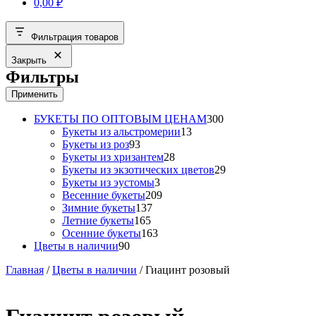
0,00
₽
Фильтрация товаров
Закрыть
Фильтры
Применить
300
БУКЕТЫ ПО ОПТОВЫМ ЦЕНАМ
300
13
товаров
Букеты из альстромерии
13
93
товаров
Букеты из роз
93
товара
28
Букеты из хризантем
28
товаров
29
Букеты из экзотических цветов
29
3
товаров
Букеты из эустомы
3
товара
209
Весенние букеты
209
137
товаров
Зимние букеты
137
165
товаров
Летние букеты
165
товаров
163
Осенние букеты
163
90
товара
Цветы в наличии
90
товаров
Главная
/
Цветы в наличии
/ Гиацинт розовый