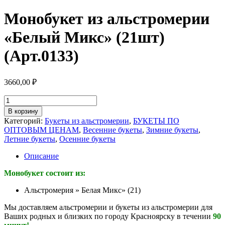
Монобукет из альстромерии
«Белый Микс» (21шт)
(Арт.0133)
3660,00
₽
Количество
товара
В корзину
Монобукет
Категорий:
Букеты из альстромерии
,
БУКЕТЫ ПО
из
ОПТОВЫМ ЦЕНАМ
,
Весенние букеты
,
Зимние букеты
,
альстромерии
Летние букеты
,
Осенние букеты
"Белый
Микс"
Описание
(21шт)
(Арт.0133)
Монобукет состоит из:
Альстромерия » Белая Микс» (21)
Мы доставляем альстромерии и букеты из альстромерии для
Ваших родных и близких по городу Красноярску в течении
90