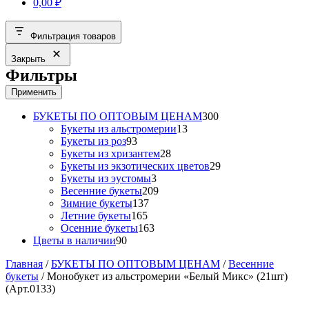
0,00
₽
Фильтрация товаров
Закрыть
Фильтры
Применить
300
БУКЕТЫ ПО ОПТОВЫМ ЦЕНАМ
300
13
товаров
Букеты из альстромерии
13
93
товаров
Букеты из роз
93
товара
28
Букеты из хризантем
28
товаров
29
Букеты из экзотических цветов
29
3
товаров
Букеты из эустомы
3
товара
209
Весенние букеты
209
137
товаров
Зимние букеты
137
165
товаров
Летние букеты
165
товаров
163
Осенние букеты
163
90
товара
Цветы в наличии
90
товаров
Главная
/
БУКЕТЫ ПО ОПТОВЫМ ЦЕНАМ
/
Весенние
букеты
/ Монобукет из альстромерии «Белый Микс» (21шт)
(Арт.0133)