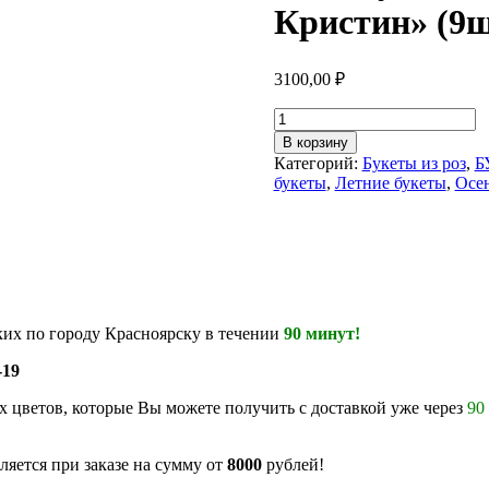
Кристин» (9ш
3100,00
₽
Количество
товара
В корзину
Монобукет
Категорий:
Букеты из роз
,
Б
из
букеты
,
Летние букеты
,
Осе
кустовой
розы
"Инкер
Кристин"
(9шт)
(Арт.0120)
ких по городу Красноярску в течении
90 минут!
-19
 цветов, которые Вы можете получить с доставкой уже через
90
ляется при заказе на сумму от
8000
рублей!