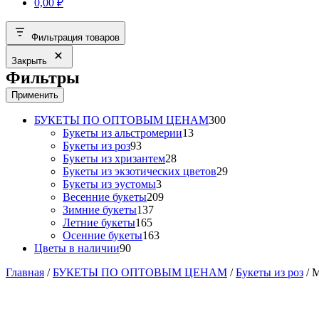
0,00
₽
Фильтрация товаров
Закрыть
Фильтры
Применить
300
БУКЕТЫ ПО ОПТОВЫМ ЦЕНАМ
300
13
товаров
Букеты из альстромерии
13
93
товаров
Букеты из роз
93
товара
28
Букеты из хризантем
28
товаров
29
Букеты из экзотических цветов
29
3
товаров
Букеты из эустомы
3
товара
209
Весенние букеты
209
137
товаров
Зимние букеты
137
165
товаров
Летние букеты
165
товаров
163
Осенние букеты
163
90
товара
Цветы в наличии
90
товаров
Главная
/
БУКЕТЫ ПО ОПТОВЫМ ЦЕНАМ
/
Букеты из роз
/ 