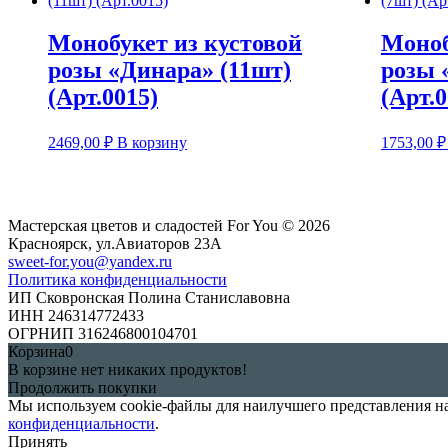
Монобукет из кустовой
Моноб
розы «Динара» (11шт)
розы 
(Арт.0015)
(Арт.0
2469,00
₽
В корзину
1753,00
₽
Мастерская цветов и сладостей For You © 2026
Красноярск, ул.Авиаторов 23А
sweet-for.you@yandex.ru
Политика конфиденциальности
ИП Сковронская Полина Станиславовна
ИНН 246314772433
ОГРНИП 316246800104701
Корзина
0
В корзине нет никаких продуктов!
Продолжить покупки
Мы используем cookie-файлы для наилучшего представления наш
конфиденциальности
.
Принять