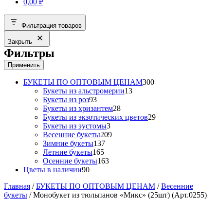
0,00
₽
Фильтрация товаров
Закрыть
Фильтры
Применить
300
БУКЕТЫ ПО ОПТОВЫМ ЦЕНАМ
300
13
товаров
Букеты из альстромерии
13
93
товаров
Букеты из роз
93
товара
28
Букеты из хризантем
28
товаров
29
Букеты из экзотических цветов
29
3
товаров
Букеты из эустомы
3
товара
209
Весенние букеты
209
137
товаров
Зимние букеты
137
165
товаров
Летние букеты
165
товаров
163
Осенние букеты
163
90
товара
Цветы в наличии
90
товаров
Главная
/
БУКЕТЫ ПО ОПТОВЫМ ЦЕНАМ
/
Весенние
букеты
/ Монобукет из тюльпанов «Микс» (25шт) (Арт.0255)