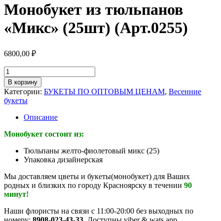
Монобукет из тюльпанов
«Микс» (25шт) (Арт.0255)
6800,00
₽
Количество
товара
В корзину
Монобукет
Категории:
БУКЕТЫ ПО ОПТОВЫМ ЦЕНАМ
,
Весенние
из
букеты
тюльпанов
"Микс"
Описание
(25шт)
(Арт.0255)
Монобукет состоит из:
Тюльпаны желто-фиолетовый микс (25)
Упаковка дизайнерская
Мы доставляем цветы и букеты(монобукет) для Ваших
родных и близких по городу Красноярску в течении
90
минут!
Наши флористы на связи с 11:00-20:00 без выходных по
номеру:
8908-023-43-33
Доступны viber & wats app.