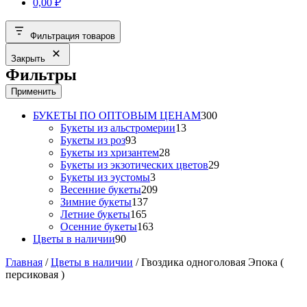
0,00
₽
Фильтрация товаров
Закрыть
Фильтры
Применить
300
БУКЕТЫ ПО ОПТОВЫМ ЦЕНАМ
300
13
товаров
Букеты из альстромерии
13
93
товаров
Букеты из роз
93
товара
28
Букеты из хризантем
28
товаров
29
Букеты из экзотических цветов
29
3
товаров
Букеты из эустомы
3
товара
209
Весенние букеты
209
137
товаров
Зимние букеты
137
165
товаров
Летние букеты
165
товаров
163
Осенние букеты
163
90
товара
Цветы в наличии
90
товаров
Главная
/
Цветы в наличии
/ Гвоздика одноголовая Эпока (
персиковая )