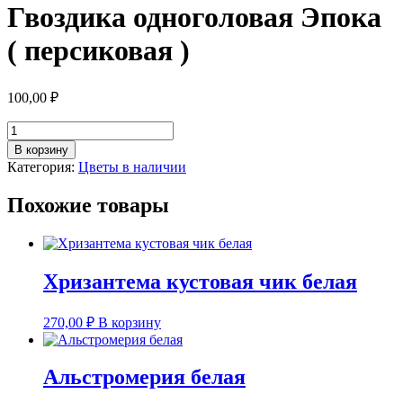
Гвоздика одноголовая Эпока
( персиковая )
100,00
₽
Количество
товара
В корзину
Гвоздика
Категория:
Цветы в наличии
одноголовая
Эпока
Похожие товары
(
персиковая
)
Хризантема кустовая чик белая
270,00
₽
В корзину
Альстромерия белая