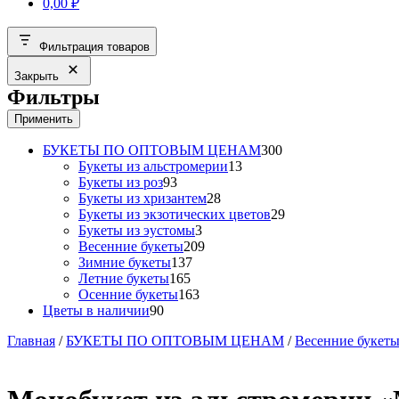
0,00
₽
Фильтрация товаров
Закрыть
Фильтры
Применить
300
БУКЕТЫ ПО ОПТОВЫМ ЦЕНАМ
300
13
товаров
Букеты из альстромерии
13
93
товаров
Букеты из роз
93
товара
28
Букеты из хризантем
28
товаров
29
Букеты из экзотических цветов
29
3
товаров
Букеты из эустомы
3
товара
209
Весенние букеты
209
137
товаров
Зимние букеты
137
165
товаров
Летние букеты
165
товаров
163
Осенние букеты
163
90
товара
Цветы в наличии
90
товаров
Главная
/
БУКЕТЫ ПО ОПТОВЫМ ЦЕНАМ
/
Весенние букет