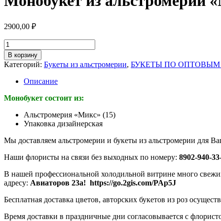
Монобукет из альстромерии «
2900,00
₽
Количество
товара
В корзину
Монобукет
Категорий:
Букеты из альстромерии
,
БУКЕТЫ ПО ОПТОВЫМ
из
альстромерии
Описание
"Микс"
(15шт)
Монобукет состоит из:
(Арт.0132)
Альстромерия «Микс» (15)
Упаковка дизайнерская
Мы доставляем альстромерии и букеты из альстромерии для В
Наши флористы на связи без выходных по номеру:
8902-940-33
В нашей профессиональной холодильной витрине много свежих
адресу:
Авиаторов 23а! https://go.2gis.com/PAp5J
Бесплатная доставка цветов, авторских букетов из роз осуществ
Время доставки в праздничные дни согласовывается с флорист