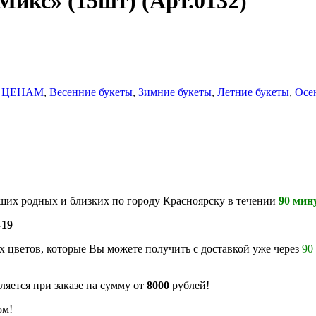
Микс» (15шт) (Арт.0132)
 ЦЕНАМ
,
Весенние букеты
,
Зимние букеты
,
Летние букеты
,
Осе
аших родных и близких по городу Красноярску в течении
90 мин
-19
 цветов, которые Вы можете получить с доставкой уже через
90
ляется при заказе на сумму от
8000
рублей!
ом!