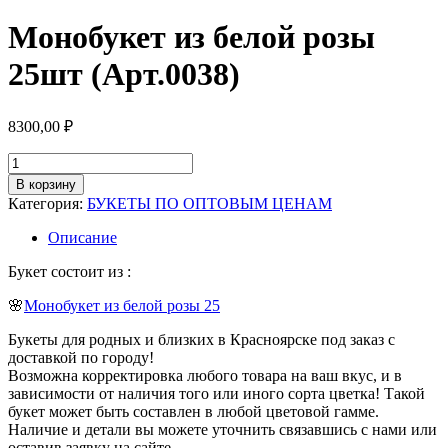
Монобукет из белой розы
25шт (Арт.0038)
8300,00
₽
Количество
товара
В корзину
Монобукет
Категория:
БУКЕТЫ ПО ОПТОВЫМ ЦЕНАМ
из
белой
Описание
розы
25шт
Букет состоит из :
(Арт.0038)
🌸
Монобукет из белой розы 25
Букеты для родных и близких в Красноярске под заказ с
доставкой по городу!
Возможна корректировка любого товара на ваш вкус, и в
зависимости от наличия того или иного сорта цветка! Такой
букет может быть составлен в любой цветовой гамме.
Наличие и детали вы можете уточнить связавшись с нами или
оставив заявку на сайте.