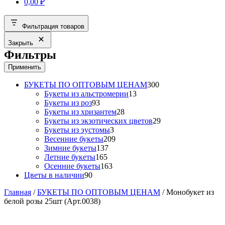
0,00
₽
Фильтрация товаров
Закрыть
Фильтры
Применить
300
БУКЕТЫ ПО ОПТОВЫМ ЦЕНАМ
300
13
товаров
Букеты из альстромерии
13
93
товаров
Букеты из роз
93
товара
28
Букеты из хризантем
28
товаров
29
Букеты из экзотических цветов
29
3
товаров
Букеты из эустомы
3
товара
209
Весенние букеты
209
137
товаров
Зимние букеты
137
165
товаров
Летние букеты
165
товаров
163
Осенние букеты
163
90
товара
Цветы в наличии
90
товаров
Главная
/
БУКЕТЫ ПО ОПТОВЫМ ЦЕНАМ
/ Монобукет из
белой розы 25шт (Арт.0038)