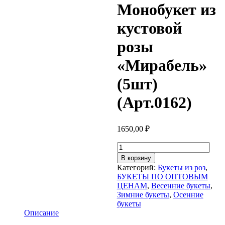
Монобукет из
кустовой
розы
«Мирабель»
(5шт)
(Арт.0162)
1650,00
₽
Количество
товара
В корзину
Монобукет
Категорий:
Букеты из роз
,
из
БУКЕТЫ ПО ОПТОВЫМ
кустовой
ЦЕНАМ
,
Весенние букеты
,
розы
Зимние букеты
,
Осенние
"Мирабель"
букеты
(5шт)
Описание
(Арт.0162)