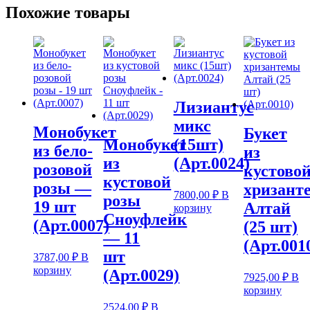
Похожие товары
Лизиантус
микс
Монобукет
Букет
Монобукет
(15шт)
из бело-
из
из
(Арт.0024)
розовой
кустово
кустовой
розы —
хризант
7800,00
₽
В
розы
19 шт
Алтай
корзину
Сноуфлейк
(Арт.0007)
(25 шт)
— 11
(Арт.001
шт
3787,00
₽
В
корзину
(Арт.0029)
7925,00
₽
В
корзину
2524,00
₽
В