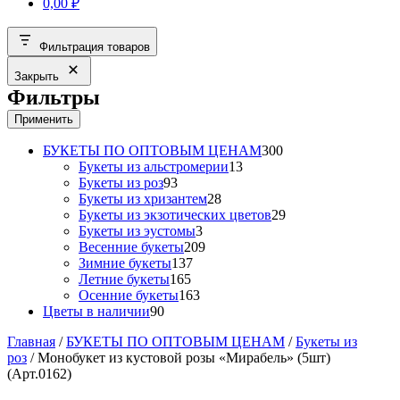
0,00
₽
Фильтрация товаров
Закрыть
Фильтры
Применить
300
БУКЕТЫ ПО ОПТОВЫМ ЦЕНАМ
300
13
товаров
Букеты из альстромерии
13
93
товаров
Букеты из роз
93
товара
28
Букеты из хризантем
28
товаров
29
Букеты из экзотических цветов
29
3
товаров
Букеты из эустомы
3
товара
209
Весенние букеты
209
137
товаров
Зимние букеты
137
165
товаров
Летние букеты
165
товаров
163
Осенние букеты
163
90
товара
Цветы в наличии
90
товаров
Главная
/
БУКЕТЫ ПО ОПТОВЫМ ЦЕНАМ
/
Букеты из
роз
/ Монобукет из кустовой розы «Мирабель» (5шт)
(Арт.0162)