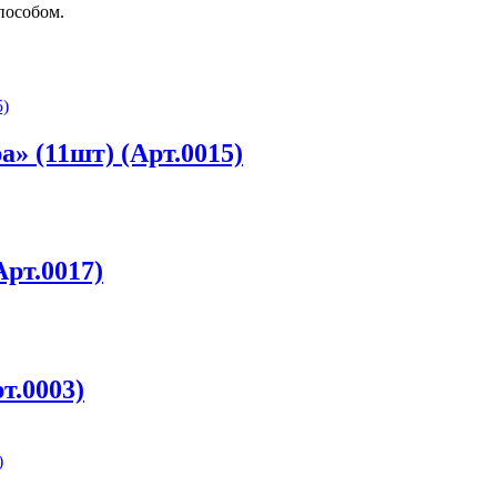
пособом.
» (11шт) (Арт.0015)
рт.0017)
т.0003)