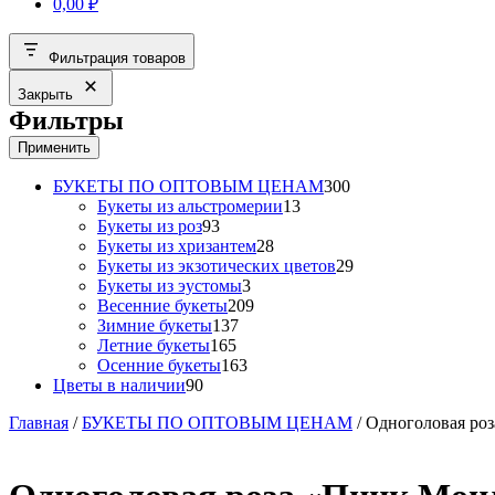
0,00
₽
Фильтрация товаров
Закрыть
Фильтры
Применить
300
БУКЕТЫ ПО ОПТОВЫМ ЦЕНАМ
300
13
товаров
Букеты из альстромерии
13
93
товаров
Букеты из роз
93
товара
28
Букеты из хризантем
28
товаров
29
Букеты из экзотических цветов
29
3
товаров
Букеты из эустомы
3
товара
209
Весенние букеты
209
137
товаров
Зимние букеты
137
165
товаров
Летние букеты
165
товаров
163
Осенние букеты
163
90
товара
Цветы в наличии
90
товаров
Главная
/
БУКЕТЫ ПО ОПТОВЫМ ЦЕНАМ
/ Одноголовая роз