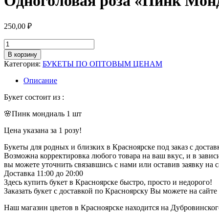
Одноголовая роза «Пинк Монд
250,00
₽
Количество
товара
В корзину
Одноголовая
Категория:
БУКЕТЫ ПО ОПТОВЫМ ЦЕНАМ
роза
"Пинк
Описание
Мондиаль"
(1
Букет состоит из :
шт)
(Арт.0089)
🌸Пинк мондиаль 1 шт
Цена указана за 1 розу!
Букеты для родных и близких в Красноярске под заказ с достав
Возможна корректировка любого товара на ваш вкус, и в завис
вы можете уточнить связавшись с нами или оставив заявку на с
Доставка 11:00 до 20:00
Здесь купить букет в Красноярске быстро, просто и недорого!
Заказать букет с доставкой по Красноярску Вы можете на сайте 
Наш магазин цветов в Красноярске находится на Дубровинского